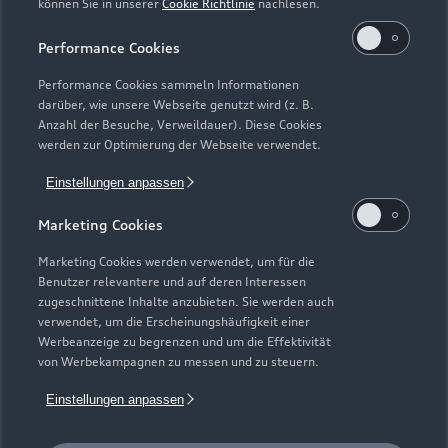
können Sie in unserer
Cookie Richtlinie
nachlesen.
Kaufen & leasen
Alle Modelle
Performance Cookies
Modelle vergleichen
Service & Zubehör
Performance Cookies sammeln Informationen
Neuwagensuche
darüber, wie unsere Webseite genutzt wird (z. B.
Elektromodelle
Anzahl der Besuche, Verweildauer). Diese Cookies
Gebrauchtwagensuche
Support
werden zur Optimierung der Webseite verwendet.
Saisonale Angebote
Plug-in-Hybride
Gebrauchtwagen
Einstellungen anpassen
Audi Services
Über Audi
Kundenservice
Finanzierung
Marketing Cookies
Garantie
Händlersuche
Aktionen & Angebote
Unternehmen
Marketing Cookies werden verwendet, um für die
Audi digital services
Benutzer relevantere und auf deren Interessen
Audi Code
Geschäftskunden
Karriere
zugeschnittene Inhalte anzubieten. Sie werden auch
myAudi
verwendet, um die Erscheinungshäufigkeit einer
Häufige Fragen (FAQ)
Investor Relations
Werbeanzeige zu begrenzen und um die Effektivität
© 2026 AUDI AG. Alle Rechte vorbehalten
von Werbekampagnen zu messen und zu steuern.
Audi Online Beratung
Presse & Media Center
Impressum
Rechtliches
Hinweisgebersystem
Einstellungen anpassen
Online-Terminvereinbarung
Datenschutz
Datenschutzinformation
Cookie-Einstellungen
Servicekontakt