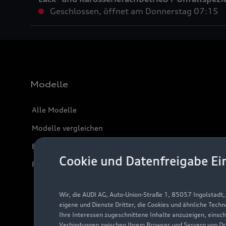
Geschlossen
,
öffnet am
Donnerstag 07:15
Modelle
Alle Modelle
Modelle vergleichen
Elektromodelle
Cookie und Datenfreigabe Ei
Plug-in-Hybride
Wir, die AUDI AG, Auto-Union-Straße 1, 85057 Ingolstadt
eigene und Dienste Dritter, die Cookies und ähnliche Tech
Ihre Interessen zugeschnittene Inhalte anzuzeigen, einsc
Verbindungen zwischen Ihrem Browser und Servern von Dri