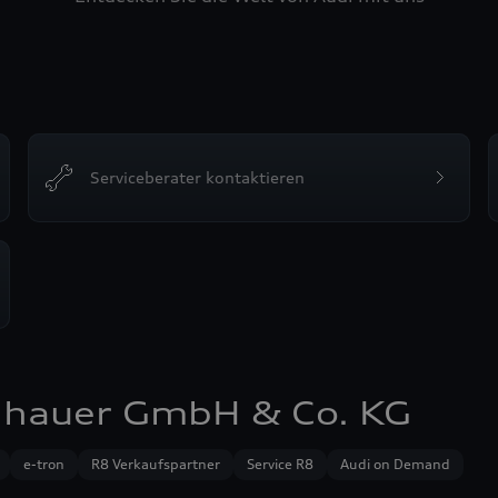
Serviceberater kontaktieren
chhauer GmbH & Co. KG
e-tron
R8 Verkaufspartner
Service R8
Audi on Demand