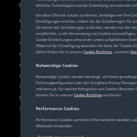
Support
ähnliche Technologien und die Einbindung von externen In
Um diese Dienste nutzen zu können, benötigen wir Ihre Einw
Kundenservice
Einwilligungen erteilen, indem Sie die Schieberegler für j
Sie keinen der Schieberegler anklicken, werden nur die no
Händlersuche
verpflichtet, in die Verwendung von Cookies einzuwilligen,
Cookie-Einstellungen anhand der unten aufgeführten Kateg
Audi Code
Widerruf der Einwilligung beachten Sie bitte die "Cookie
Daten finden Sie in unserer
Cookie Richtlinie
, unserem
Dat
Häufige Fragen (FAQ)
Audi Online Beratung
Notwendige Cookies
Online-Terminvereinbarung
Notwendige Cookies werden benötigt, um Ihnen grundlegen
Fahrzeugkonfigurator oder der Ensighten Privacy Manager
Servicekontakt
und wenn ja, für welche Kategorien von Cookies Benutzer 
können Sie in unserer
Cookie Richtlinie
nachlesen.
Bordbuch & Bedienungsanleitungen
Performance Cookies
Verträge kündigen
Performance Cookies sammeln Informationen darüber, wie 
Webseite verwendet.