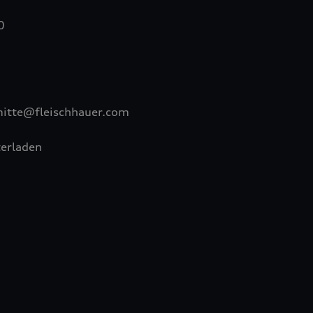
0
mitte@fleischhauer.com
erladen