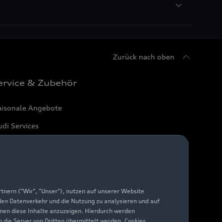
Zurück nach oben
ervice & Zubehör
aisonale Angebote
di Services
arantie
di digital services
yAudi
nern ("Wir", "Unser"), nutzen auf unserer Website
 den Datenverkehr und die Nutzung zu analysieren und auf
hnen diese Inhalte anzuzeigen. Hierdurch werden
die Server von Dritten übermittelt werden. Cookies,