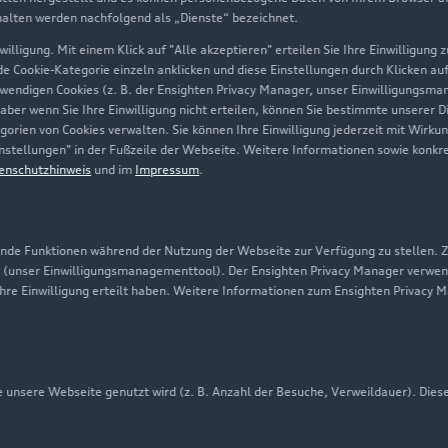
Über Audi
halten werden nachfolgend als „Dienste“ bezeichnet.
illigung. Mit einem Klick auf "Alle akzeptieren" erteilen Sie Ihre Einwilligung
Unternehmen
ede Cookie-Kategorie einzeln anklicken und diese Einstellungen durch Klicken au
twendigen Cookies (z. B. der Ensighten Privacy Manager, unser Einwilligungsma
Karriere
 aber wenn Sie Ihre Einwilligung nicht erteilen, können Sie bestimmte unserer 
orien von Cookies verwalten. Sie können Ihre Einwilligung jederzeit mit Wirku
Investor Relations
-Einstellungen" in der Fußzeile der Webseite. Weitere Informationen sowie ko
enschutzhinweis
und im
Impressum
.
Presse & Media Center
Datenschutz
Audi erleben
de Funktionen während der Nutzung der Webseite zur Verfügung zu stellen. Zu
 (unser Einwilligungsmanagementtool). Der Ensighten Privacy Manager verwen
Newsletter
ihre Einwilligung erteilt haben. Weitere Informationen zum Ensighten Privacy 
unsere Webseite genutzt wird (z. B. Anzahl der Besuche, Verweildauer). Dies